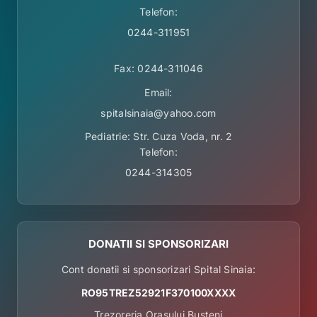
Telefon:
0244-311951
Fax: 0244-311046
Email:
spitalsinaia@yahoo.com
Pediatrie: Str. Cuza Voda, nr. 2
Telefon:
0244-314305
DONATII SI SPONSORIZARI
Cont donatii si sponsorizari Spital Sinaia:
RO95TREZ52921F370100XXXX
Trezoreria Orasului Busteni