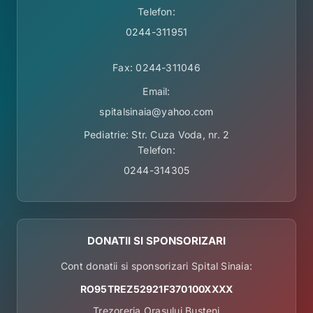
Telefon:
0244-311951
Fax: 0244-311046
Email:
spitalsinaia@yahoo.com
Pediatrie: Str. Cuza Voda, nr. 2
Telefon:
0244-314305
DONATII SI SPONSORIZARI
Cont donatii si sponsorizari Spital Sinaia:
RO95TREZ52921F370100XXXX
Trezoreria Orasului Busteni