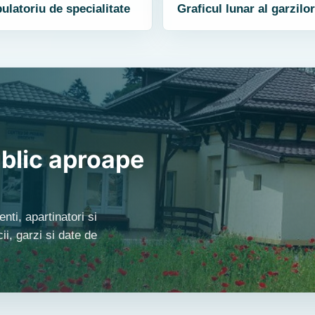
latoriu de specialitate
Graficul lunar al garzilor
blic aproape
nti, apartinatori si
i, garzi si date de