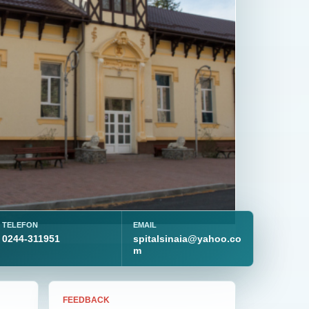
TELEFON
EMAIL
0244-311951
spitalsinaia@yahoo.co
m
FEEDBACK