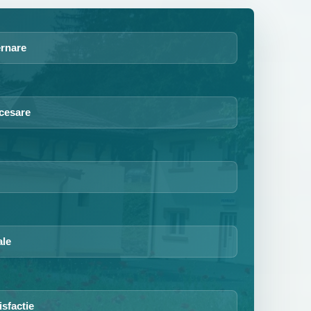
ernare
cesare
ale
isfactie