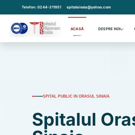
Sari
Telefon: 0244-311951
spitalsinaia@yahoo.com
la
continut
ACASĂ
DESPRE NOI
SPITAL PUBLIC IN ORASUL SINAIA
Spitalul Or