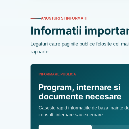
ANUNTURI SI INFORMATII
Informatii importa
Legaturi catre paginile publice folosite cel ma
rapoarte.
INFORMARE PUBLICA
Program, internare si
documente necesare
Gaseste rapid informatiile de baza inainte d
consult, internare sau externare.