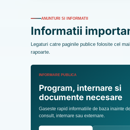
ANUNTURI SI INFORMATII
Informatii importa
Legaturi catre paginile publice folosite cel ma
rapoarte.
INFORMARE PUBLICA
Program, internare si
documente necesare
Gaseste rapid informatiile de baza inainte d
consult, internare sau externare.