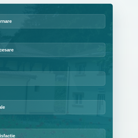
ernare
cesare
ale
isfactie