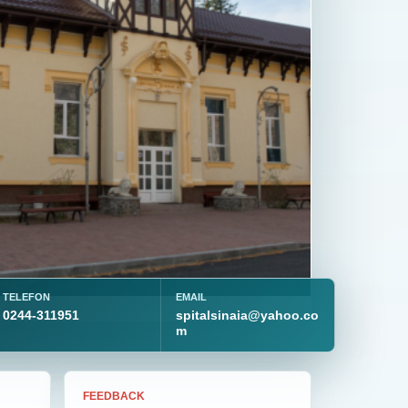
TELEFON
EMAIL
0244-311951
spitalsinaia@yahoo.co
m
FEEDBACK