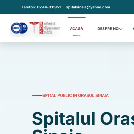
Sari
Telefon: 0244-311951
spitalsinaia@yahoo.com
la
continut
ACASĂ
DESPRE NOI
SPITAL PUBLIC IN ORASUL SINAIA
Spitalul Or