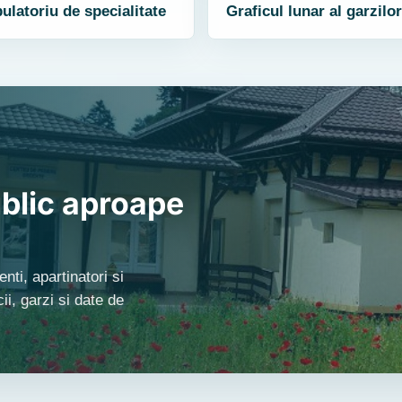
latoriu de specialitate
Graficul lunar al garzilor
blic aproape
nti, apartinatori si
i, garzi si date de