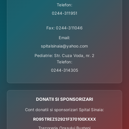
Telefon:
0244-311951
Fax: 0244-311046
Email:
spitalsinaia@yahoo.com
Pediatrie: Str. Cuza Voda, nr. 2
Telefon:
0244-314305
DONATII SI SPONSORIZARI
Cont donatii si sponsorizari Spital Sinaia:
RO95TREZ52921F370100XXXX
Trezoreria Orasului Busteni