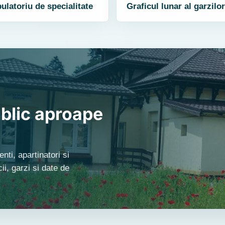
latoriu de specialitate
Graficul lunar al garzilor
blic aproape
nti, apartinatori si
i, garzi si date de