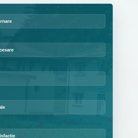
ernare
cesare
ale
isfactie