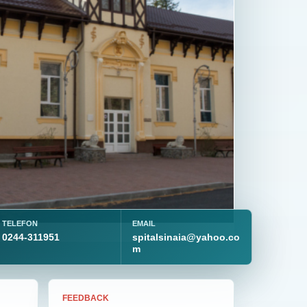
TELEFON
EMAIL
0244-311951
spitalsinaia@yahoo.co
m
FEEDBACK