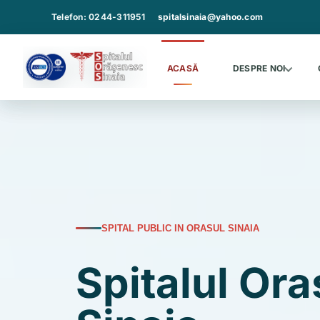
Sari
Telefon: 0244-311951
spitalsinaia@yahoo.com
la
continut
ACASĂ
DESPRE NOI
SPITAL PUBLIC IN ORASUL SINAIA
Spitalul Or