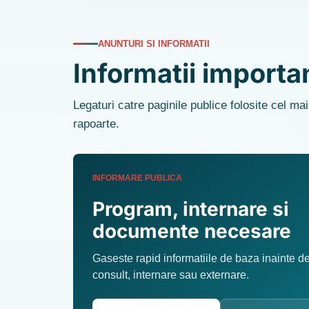
ANUNTURI SI INFORMATII
Informatii importa
Legaturi catre paginile publice folosite cel ma
rapoarte.
INFORMARE PUBLICA
Program, internare si
documente necesare
Gaseste rapid informatiile de baza inainte d
consult, internare sau externare.