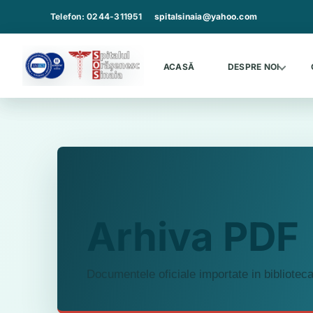
Sari
Telefon: 0244-311951
spitalsinaia@yahoo.com
la
continut
ACASĂ
DESPRE NOI
Arhiva PDF
Documentele oficiale importate in bibliote