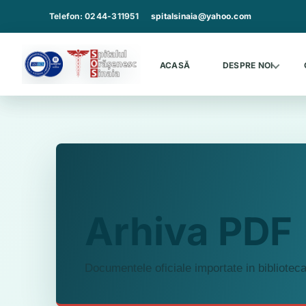
Sari
Telefon: 0244-311951
spitalsinaia@yahoo.com
la
continut
ACASĂ
DESPRE NOI
Arhiva PDF
Documentele oficiale importate in bibliote